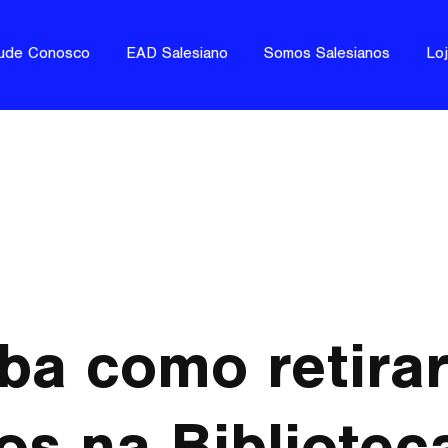
ude Conosco
EAD Salesiano
Somos Salesianos
Lo
ba como retira