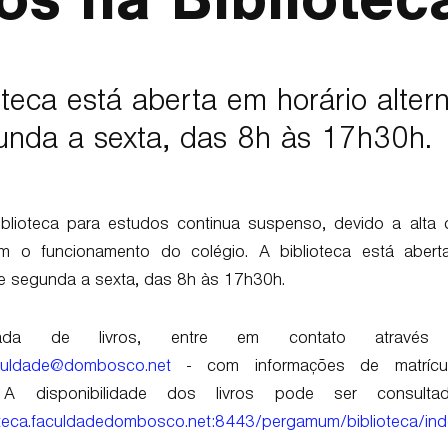
ros na Bibliotec
oteca está aberta em horário altern
unda a sexta, das 8h às 17h30h.
blioteca para estudos continua suspenso, devido a alta c
 o funcionamento do colégio. A biblioteca está abert
 de segunda a sexta, das 8h às 17h30h.
irada de livros, entre em contato através
faculdade@dombosco.net
- com informações de matrícul
 A disponibilidade dos livros pode ser consult
ioteca.faculdadedombosco.net:8443/pergamum/biblioteca/in