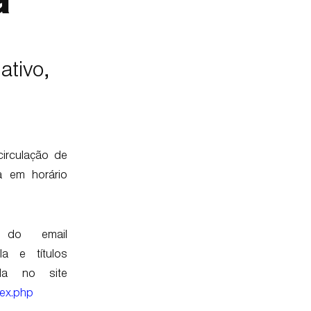
a
ativo,
irculação de
a em horário
 do email
a e títulos
ada no site
dex.php