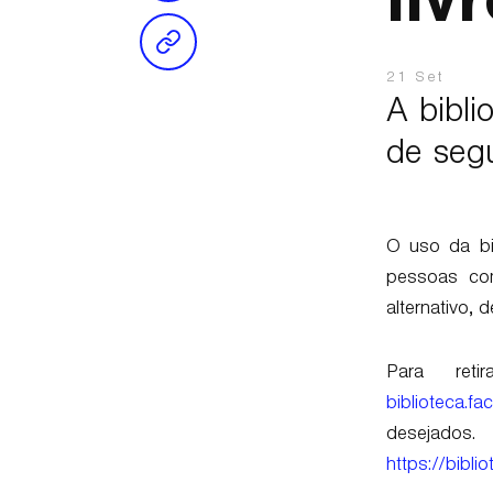
liv
21 Set
A bibli
de seg
O uso da bi
pessoas com
alternativo,
Para ret
biblioteca.
desejados.
https://bibl