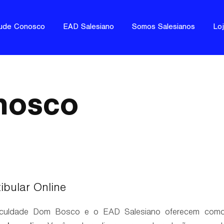
ude Conosco
EAD Salesiano
Somos Salesianos
Lo
nosco
ibular Online
culdade Dom Bosco e o EAD Salesiano oferecem como f