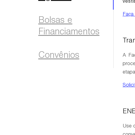
vesti
Faça 
Bolsas e
Financiamentos
Tra
Convênios
A Fa
proce
etapa
Solic
EN
Use o