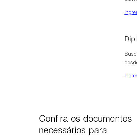
conve
Ingre
Dip
Busca
desde
Ingr
Confira os documentos
necessários para