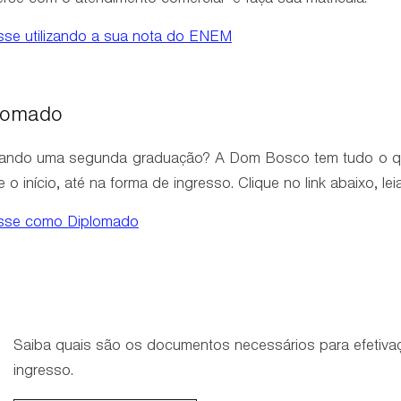
rse com o atendimento comercial e faça sua matrícula.
sse utilizando a sua nota do ENEM
lomado
ndo uma segunda graduação? A Dom Bosco tem tudo o que 
 o início, até na forma de ingresso. Clique no link abaixo, le
esse como Diplomado
Saiba quais são os documentos necessários para efetiva
ingresso.