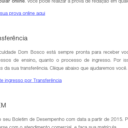
bular online
. Você pode realizar a prova de redação em qual
sua prova online aqui
nsferência
culdade Dom Bosco está sempre pronta para receber você.
ssos de ensino, quanto o processo de ingresso. Por iss
s da sua transferência. Cliique abaixo que ajudaremos você.
ite ingresso por Transferência
EM
 seu Boletim de Desempenho com data a partir de 2015. Par