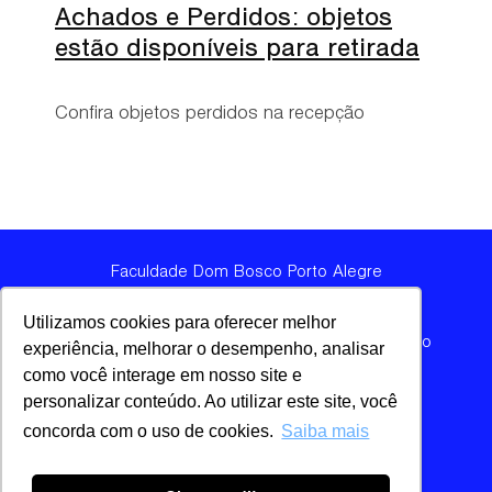
Achados e Perdidos: objetos
estão disponíveis para retirada
Confira objetos perdidos na recepção
Faculdade Dom Bosco Porto Alegre
Política de Privacidade
Utilizamos cookies para oferecer melhor
Rua Mal. José Inácio da Silva, 355 | Bairro Passo
experiência, melhorar o desempenho, analisar
como você interage em nosso site e
D'Areia | CEP 90520-280
personalizar conteúdo. Ao utilizar este site, você
(51) 3361-6700
concorda com o uso de cookies.
Saiba mais
Siga-nos
Siga-nos
Siga-nos