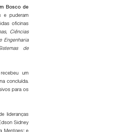
om Bosco de
es e puderam
idas oficinas
as, Ciências
 e Engenharia
Sistemas de
e recebeu um
na concluída.
sivos para os
e lideranças
 Edson Sidney
ta Mentges; e