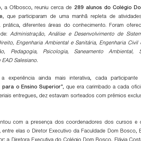
o, a Ofibosco, reuniu cerca de
289 alunos do Colégio D
e
, que participaram de uma manhã repleta de atividad
 prática, diferentes áreas do conhecimento. Foram oferec
 de:
Administração, Análise e Desenvolvimento de Sistem
ireito, Engenharia Ambiental e Sanitária, Engenharia Civil
o, Pedagogia, Psicologia, Saneamento Ambiental, 
 EAD Salesiano.
 a experiência ainda mais interativa, cada participant
 para o Ensino Superior
”, que era carimbado a cada ofici
eriais entregues, dez estavam sorteados com prêmios exclu
ntou com a presença dos coordenadores dos cursos e d
is, entre elas o Diretor Executivo da Faculdade Dom Bosco,
ior; a Diretora Executiva do Colégio Dom Bosco, Flávia Cos