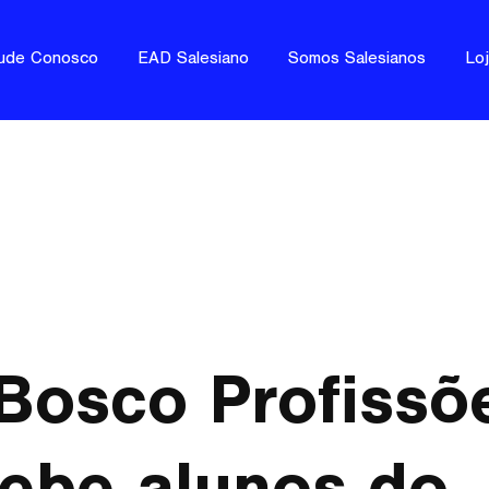
ude Conosco
EAD Salesiano
Somos Salesianos
Lo
Bosco Profissõ