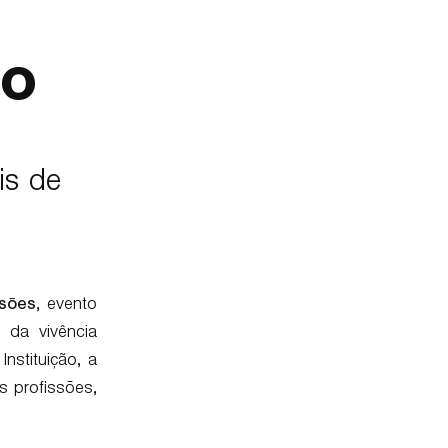
co
is de
ssões
, evento
 da vivência
nstituição, a
s profissões,