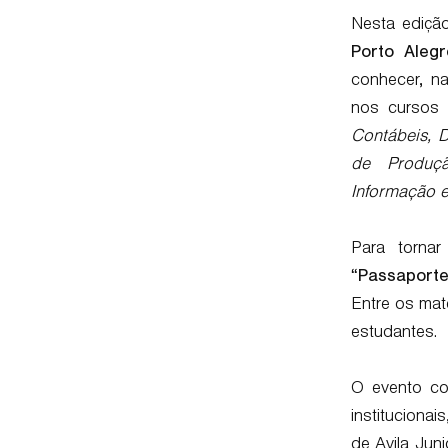
Nesta ediçã
Porto Alegr
conhecer, na
nos cursos
Contábeis, D
de Produçã
Informação e
Para tornar
“
Passaporte
Entre os mat
estudantes.
O evento co
instituciona
de Avila Jun