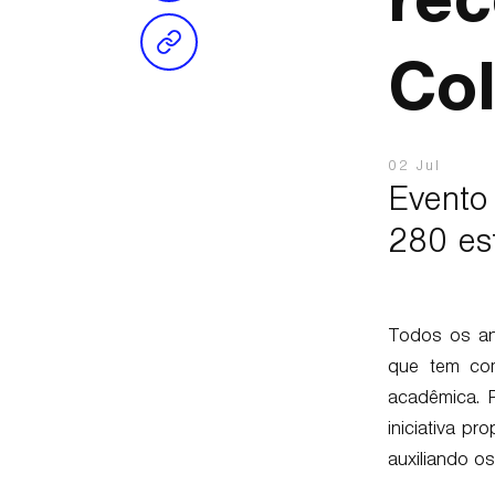
rec
Co
02 Jul
Evento
280 es
Todos os a
que tem com
acadêmica. P
iniciativa p
auxiliando os